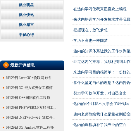
就业明星
·
在达内学习使我真正喜欢上编程
就业快讯
·
来达内培训学习开发技术才是我最
就业感言
·
把握现在，放飞梦想
学员心得
·
学历不高也一样圆梦
·
达内的知识体系让我的工作水到渠
·
经过达内的推荐，我顺利找到工作
最新开课信息
·
来达内学习目的很简单：一份好的
6月29日 Java+3G+物联网 软件...
·
拿什么坚定自己的理想？达内告诉
6月29日 3G-嵌入式开发工程师
·
努力学习软件开发，对自己交出一
6月29日 C++国际软件工程师
·
达内的4个月我不只学会了敲代码
6月29日 PHP/WEB3.0 互联网工...
·
达内老师教给我什么是量变到质变
6月29日 .NET+3G+云计算软件...
·
达内的课程填补了我专业的空白
6月29日 3G-Android软件工程师