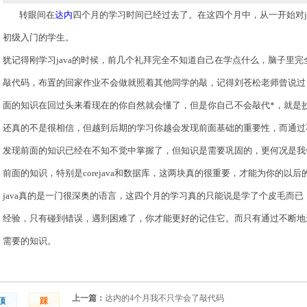
转眼间在
达内
四个月的学习时间已经过去了。在这四个月中，从一开始对j
初级入门的学生。
犹记得刚学习java的时候，前几个礼拜完全不知道自己在学点什么，脑子里完全
敲代码，布置的回家作业不会做就照着其他同学的敲，记得刘苍松老师曾说过：
面的知识在回过头来看现在的你自然就会懂了，但是你自己不会敲代*，就是
还真的不是很相信，但越到后期的学习你越会发现前面基础的重要性，而通过
发现前面的知识已经在不知不觉中掌握了，但知识是需要巩固的，更何况是我
前面的知识，特别是corejava和数据库，这两块真的很重要，才能为你的以
java真的是一门很深奥的语言，这四个月的学习真的只能说是学了个皮毛而
经验，只有碰到错误，遇到困难了，你才能更好的记住它。而只有通过不断地
需要的知识。
上一篇：
达内的4个月我不只学会了敲代码
顶
踩