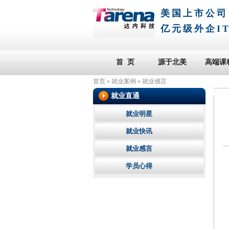
美国上市公司
亿元级外企I
首 页
源于北美
高端课
首页
»
就业案例
»
就业感言
就业直通
就业明星
就业快讯
就业感言
学员心得