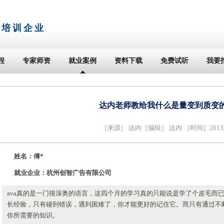
T培训企业
程
专家师资
就业案例
资料下载
免费试听
我要
达内老师教给我什么是量变到质变
［来源］
达内
［编辑］ 达内 ［时间］2013-0
姓名：傅*
就业企业：杭州创智广告有限公司
ava真的是一门很深奥的语言，这四个月的学习真的只能说是学了个皮毛而
长经验，只有碰到错误，遇到困难了，你才能更好的记住它。而只有通过不
你所需要的知识。