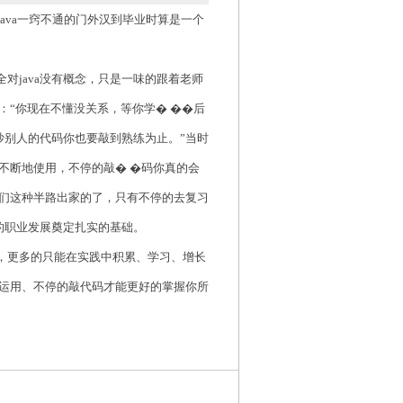
ava一窍不通的门外汉到毕业时算是一个
对java没有概念，只是一味的跟着老师
“你现在不懂没关系，等你学� ��后
抄别人的代码你也要敲到熟练为止。”当时
不断地使用，不停的敲� �码你真的会
们这种半路出家的了，只有不停的去复习
后的职业发展奠定扎实的基础。
已，更多的只能在实践中积累、学习、增长
运用、不停的敲代码才能更好的掌握你所