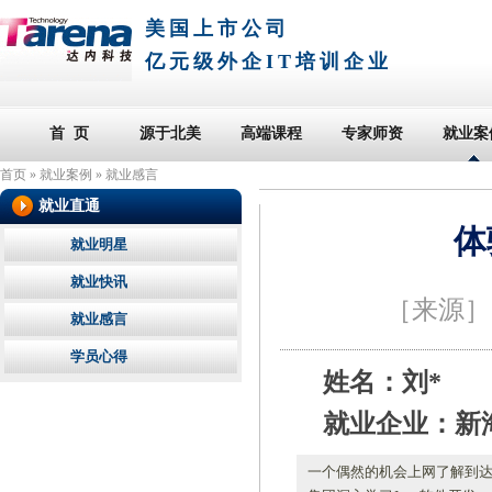
美国上市公司
亿元级外企IT培训企业
首 页
源于北美
高端课程
专家师资
就业案
首页
»
就业案例
»
就业感言
就业直通
体
就业明星
就业快讯
［来源
就业感言
学员心得
姓名：刘*
就业企业：新
一个偶然的机会上网了解到达