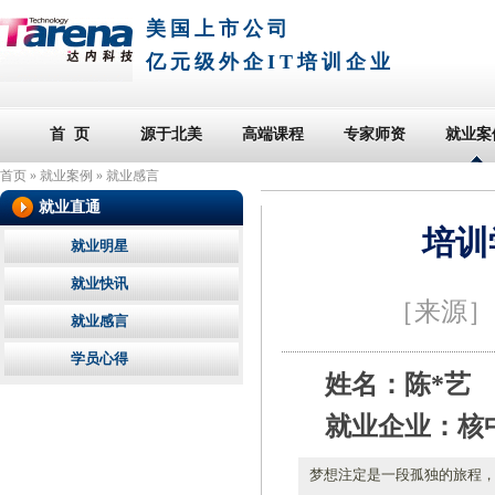
美国上市公司
亿元级外企IT培训企业
首 页
源于北美
高端课程
专家师资
就业案
首页
»
就业案例
»
就业感言
就业直通
培训
就业明星
就业快讯
［来源
就业感言
学员心得
姓名：陈*艺
就业企业：核
梦想注定是一段孤独的旅程