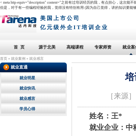
< meta http-equiv="description" content="之前有过培训经
但是，对于有一些编程经验的我，觉得没有特别有用 (因为自己觉得，讲的知识要能够非
美国上市公司
亿元级外企IT培训企业
首 页
源于北美
高端课程
专家师资
就业案
首页
»
就业案例
»
就业感言
就业直通
培
就业明星
就业快讯
［来源
就业感言
学员心得
姓名：王*
就业企业：中