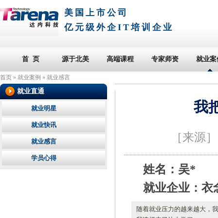
美国上市公司
亿元级外企IT培训企业
首 页
源于北美
高端课程
专家师资
就业案
首页
»
就业案例
»
就业感言
就业直通
我
就业明星
就业快讯
［来源
就业感言
学员心得
姓名：吴*
就业企业：衣
随着就业压力的越来越大，