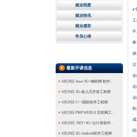
就业明星
·
4
就业快讯
·
工
就业感言
·
不
学员心得
·
希
·
保
·
父
最新开课信息
·
达
6月29日 Java+3G+物联网 软件...
·
达
6月29日 3G-嵌入式开发工程师
·
达
6月29日 C++国际软件工程师
·
杭
6月29日 PHP/WEB3.0 互联网工...
·
成
6月29日 .NET+3G+云计算软件...
·
回
6月29日 3G-Android软件工程师