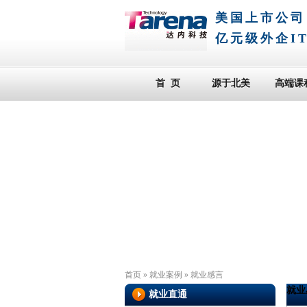
美国上市公司
亿元级外企I
首 页
源于北美
高端课
首页
»
就业案例
»
就业感言
就业
就业直通