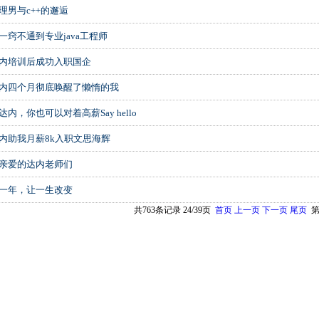
理男与c++的邂逅
一窍不通到专业java工程师
内培训后成功入职国企
内四个月彻底唤醒了懒惰的我
达内，你也可以对着高薪Say hello
内助我月薪8k入职文思海辉
亲爱的达内老师们
一年，让一生改变
共763条记录 24/39页
首页
上一页
下一页
尾页