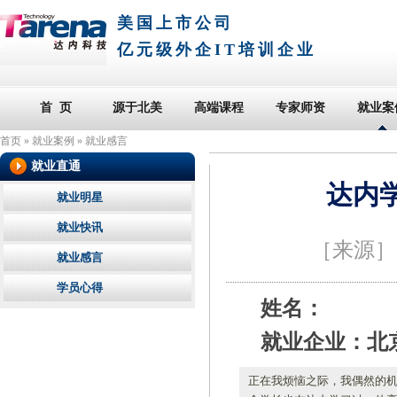
美国上市公司
亿元级外企IT培训企业
首 页
源于北美
高端课程
专家师资
就业案
首页
»
就业案例
»
就业感言
就业直通
达内
就业明星
就业快讯
［来源
就业感言
学员心得
姓名：
就业企业：北
正在我烦恼之际，我偶然的