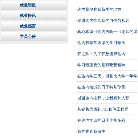
就业明星
·
达内是孕育我新生的地方
就业快讯
·
感谢达内带给我的自信与从容
就业感言
·
真心希望回达内再听一回老师的课
学员心得
·
达内有非常浓厚的学习氛围
·
梦之队：为了梦想选择达内
·
学习最重要的是有吃苦精神
·
在达内学三天，感觉比大学一年学
·
在达内培训的日子特别珍贵
·
感谢达内推荐，让我顺利入职
·
从销售代表到PHP软件工程师
·
在达内学UI的日子丰富多彩
·
我的青春我做主