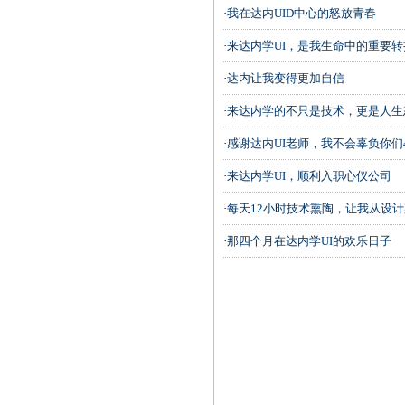
·
我在达内UID中心的怒放青春
·
来达内学UI，是我生命中的重要转
·
达内让我变得更加自信
·
来达内学的不只是技术，更是人生
·
感谢达内UI老师，我不会辜负你们
·
来达内学UI，顺利入职心仪公司
·
每天12小时技术熏陶，让我从设
·
那四个月在达内学UI的欢乐日子