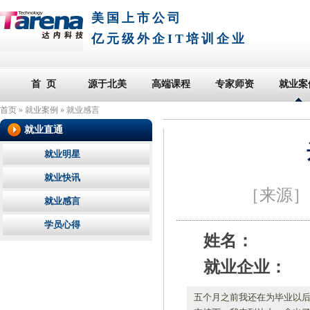
美国上市公司
亿元级外企IT培训企业
首 页
源于北美
高端课程
专家师资
就业案
首页
»
就业案例
»
就业感言
就业直通
就业明星
就业快讯
［来源
就业感言
学员心得
姓名：
就业企业：
五个月之前我还在为毕业以