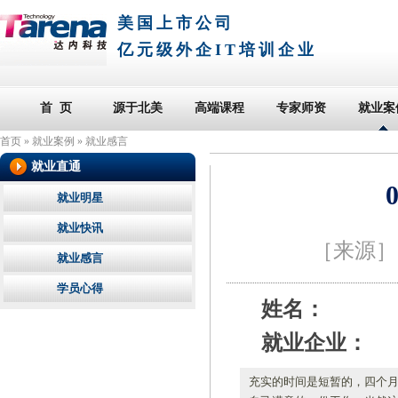
美国上市公司
亿元级外企IT培训企业
首 页
源于北美
高端课程
专家师资
就业案
首页
»
就业案例
»
就业感言
就业直通
就业明星
就业快讯
［来源
就业感言
学员心得
姓名：
就业企业：
充实的时间是短暂的，四个