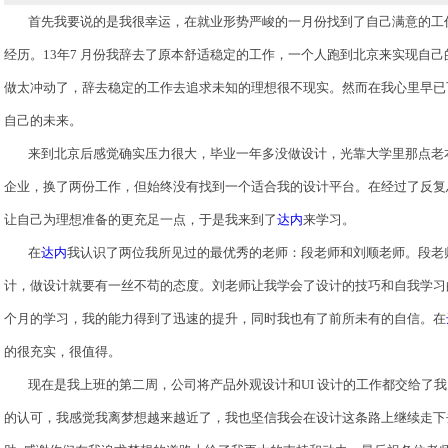
首先我要说的是我很幸运，在就业形势严峻的一月份找到了自己满意的工
经历。
13
年
7
月份我辞去了原本舒适稳定的工作，一个人跑到北京来实现自己
做太冲动了，辞去稳定的工作去追求未知的理想很不现实。然而在我心里早已
自己的未来。
来到北京后感觉确实压力很大，毕业一年多没做设计，光靠大学里那点老
企业，换了两份工作，但始终没有找到一个适合我的设计平台。在经过了反复
让自己为理想准备的更充足一点，于是我来到了
达内
来学习。
在
达内
我认识了两位我所见过的最优秀的老师：段老师和刘顺老师。段老
计，做设计就要有一丝不苟的态度。刘老师让我学会了设计的技巧和自我学习
个月的学习，我的能力得到了迅速的提升，同时我也有了前所未有的自信。在
的很充实，很值得。
现在是我上班的第二周，公司将产品外观设计和
UI
设计的工作都交给了我
的认可，我感觉我离梦想越来越近了，我也坚信我会在设计这条路上继续走下