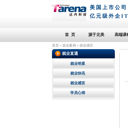
美国上市公司
亿元级外企I
首 页
源于北美
高端课
首页
»
就业案例
»
就业感言
就业直通
就业明星
就业快讯
就业感言
学员心得