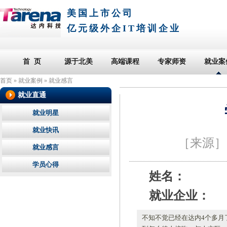
美国上市公司
亿元级外企IT培训企业
首 页
源于北美
高端课程
专家师资
就业案
首页
»
就业案例
»
就业感言
就业直通
就业明星
就业快讯
［来源
就业感言
学员心得
姓名：
就业企业：
不知不觉已经在达内4个多月