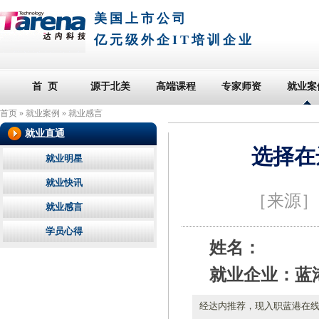
美国上市公司
亿元级外企IT培训企业
首 页
源于北美
高端课程
专家师资
就业案
首页
»
就业案例
»
就业感言
就业直通
选择在
就业明星
就业快讯
［来源
就业感言
学员心得
姓名：
就业企业：蓝
经达内推荐，现入职蓝港在