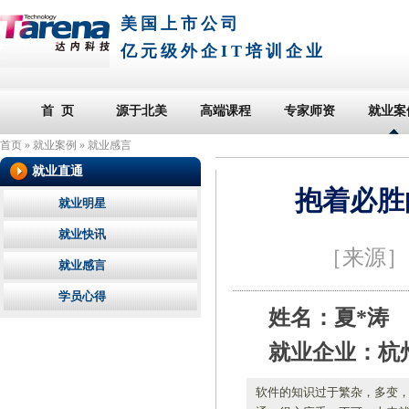
美国上市公司
亿元级外企IT培训企业
首 页
源于北美
高端课程
专家师资
就业案
首页
»
就业案例
»
就业感言
就业直通
抱着必胜
就业明星
就业快讯
［来源
就业感言
学员心得
姓名：夏*涛
就业企业：杭
软件的知识过于繁杂，多变