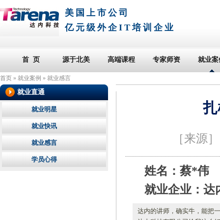
美国上市公司
亿元级外企IT培训企业
首 页
源于北美
高端课程
专家师资
就业案
首页
»
就业案例
»
就业感言
就业直通
扎
就业明星
就业快讯
［来源
就业感言
学员心得
姓名：蔡*伟
就业企业：达
达内的讲师，确实牛，能把一