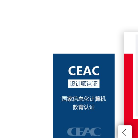
WUI WEB前端设计
-
商业设计提案
-
网站建设流程
-
Web界面设计
-
网页切图与输出
-
Web标准化布局
-
响应式布局
-
HTML5与CSS3
-
JavaScript与JQuery
-
淘宝店铺装修
-
H5 制作
MUI多屏界面设计
-
计算机教育认证，具有广泛的认可性。
CMS系统设计