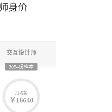
师身价
交互设计师
3054份样本
月均薪
￥16640