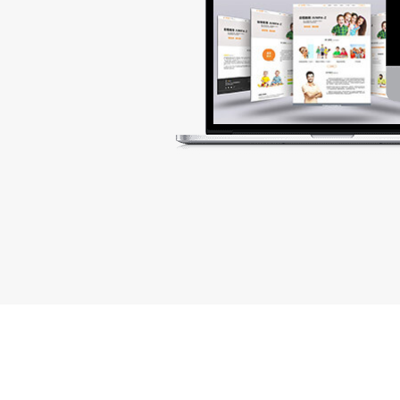
-
APP实战项目
VUI职业设计
-
Principle应用
-
简历及作品包装
-
职业礼仪
-
行业认知
-
开发全流程
-
时间管理
-
沟通与表达
-
项目管理
-
豪华简历设计
-
作品集制作
设计