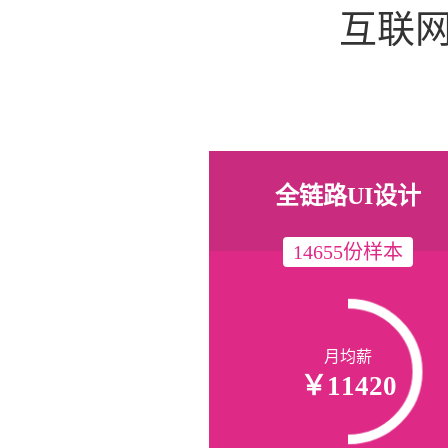
互联
全链路UI设计
14655份样本
月均薪
￥11420