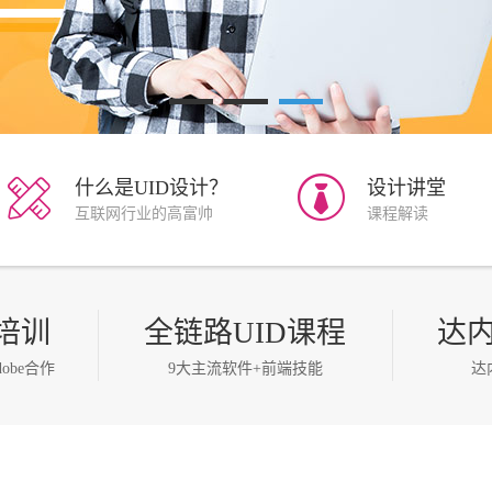
什么是UID设计？
设计讲堂
互联网行业的高富帅
课程解读
点击查看
点击查看
权培训
全链路UID课程
达
obe合作
9大主流软件+前端技能
达