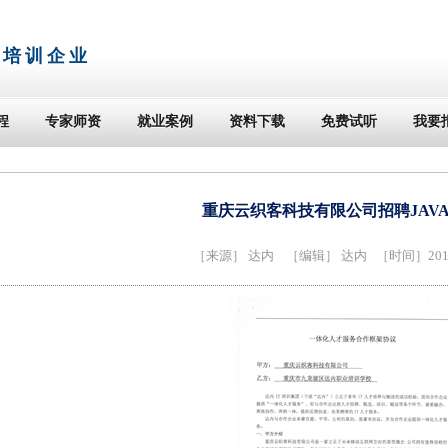
T培训企业
程
专家师资
就业案例
资料下载
免费试听
我要
重庆云织客科技有限公司招聘JAV
［来源］
达内
［编辑］ 达内 ［时间］2014-