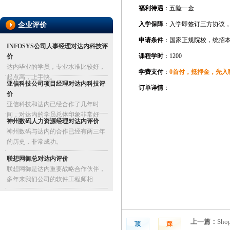
福利待遇
：五险一金
入学保障
：入学即签订三方协议
企业评价
申请条件
：国家正规院校，统招
INFOSYS公司人事经理对达内科技评
课程学时
：1200
价
达内毕业的学员，专业水准比较好，
学费支付
：
0首付，抵押金，先入
起点高，上手快。
亚信科技公司项目经理对达内科技评
订单详情
：
价
亚信科技和达内已经合作了几年时
间，对达内的学员总体印象非常好
神州数码人力资源经理对达内评价
神州数码与达内的合作已经有两三年
的历史，非常成功。
联想网御总对达内评价
联想网御是达内重要战略合作伙伴，
多年来我们公司的软件工程师相
上一篇：
Sh
顶
踩