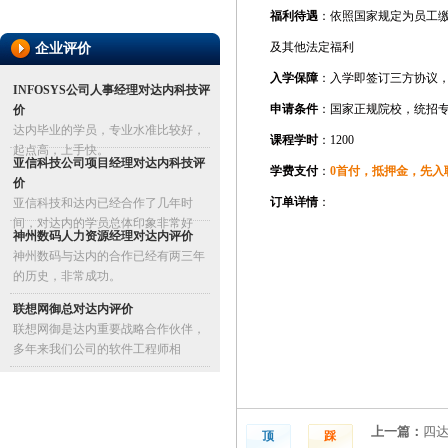
福利待遇
：依照国家规定为员工
及其他法定福利
企业评价
入学保障
：入学即签订三方协议
INFOSYS公司人事经理对达内科技评
申请条件
：国家正规院校，统招
价
达内毕业的学员，专业水准比较好，
课程学时
：1200
起点高，上手快。
亚信科技公司项目经理对达内科技评
学费支付
：
0首付，抵押金，先入
价
订单详情
：
亚信科技和达内已经合作了几年时
间，对达内的学员总体印象非常好
神州数码人力资源经理对达内评价
神州数码与达内的合作已经有两三年
的历史，非常成功。
联想网御总对达内评价
联想网御是达内重要战略合作伙伴，
多年来我们公司的软件工程师相
上一篇：
四达
顶
踩