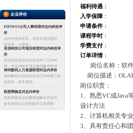
福利待遇
：
企业评价
入学保障
：
申请条件
：
INFOSYS公司人事经理对达内科技评
价
课程学时
：
达内毕业的学员，专业水准比较好，
起点高，上手快。
学费支付
：
亚信科技公司项目经理对达内科技评
价
订单详情
：
亚信科技和达内已经合作了几年时
岗位名称：软件
间，对达内的学员总体印象非常好
神州数码人力资源经理对达内评价
岗位描述：OL
神州数码与达内的合作已经有两三年
的历史，非常成功。
岗位职责：
联想网御总对达内评价
1、熟悉VC或Jav
联想网御是达内重要战略合作伙伴，
多年来我们公司的软件工程师相
设计方法
2、计算机相关专
3、具有责任心和