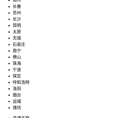
郑州
长春
苏州
长沙
昆明
太原
无锡
石家庄
南宁
佛山
珠海
宁波
保定
呼和浩特
洛阳
烟台
运城
潍坊