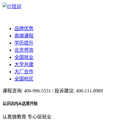
品牌优势
高端课程
学历提升
北京师资
全国就业
大学共建
大厂合作
全国校区
课程咨询: 400-996-5531 / 投诉建议: 400-111-8989
认识达内从这里开始
认真做教育 专心促就业