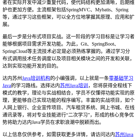
者在实际开发中减少重复代码，使代码结构更加清晰，后期维
护也更加方便。主流框架包括SpringMVC、Mybatis、Spring
等，通过学习这些框架，可以全方位地掌握其原理、应用和扩
展。
最后一步是分布式项目实战。这一阶段的学习目标是让学习者
能够根据项目需求开发功能。为此，Git、SpringBoot、
SpringCloud等主流技术必定是必须熟练掌握的。通过学习分
布式调用技术任务调度以及项目相关模块之间的开发和关联，
达到实现功能开发的目的。
达内苏州
Java培训机构
的小编强调，以上就是一条
零基础学习
Java
的学习路线。选择达内
苏州
Java培训
，您将获得全程线下
模式的教学，理论与实战相结合，学员不仅懂得功能实现的原
理，更能够自己实现功能的程序编写。丰富的实战项目，如个
人网上银行、企业宣传项目、汽车租贷系统、网上书城、在线
通讯录等，将对专业技能进行“二次学习”，形成的核心竞争优
势将助力达内Java学员在求职浪潮中脱颖而出。
以上信息仅供参考，如需获取更多详情，请访问达内
苏州Java