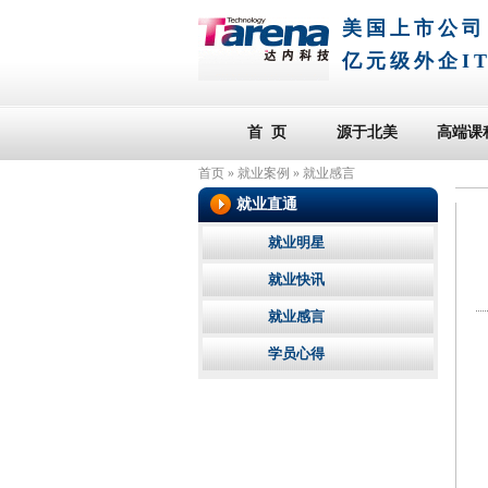
美国上市公司
亿元级外企I
首 页
源于北美
高端课
首页
»
就业案例
»
就业感言
就业直通
就业明星
就业快讯
就业感言
学员心得