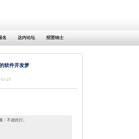
报名
达内论坛
招贤纳士
的软件开发梦
1-25
慨：不虚此行。