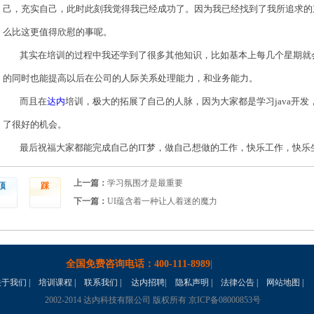
己，充实自己，此时此刻我觉得我已经成功了。因为我已经找到了我所追求的
么比这更值得欣慰的事呢。
其实在培训的过程中我还学到了很多其他知识，比如基本上每几个星期就
的同时也能提高以后在公司的人际关系处理能力，和业务能力。
而且在
达内
培训，极大的拓展了自己的人脉，因为大家都是学习java开
了很好的机会。
最后祝福大家都能完成自己的IT梦，做自己想做的工作，快乐工作，快乐
上一篇：
学习氛围才是最重要
顶
踩
下一篇：
UI蕴含着一种让人着迷的魔力
全国免费咨询电话：
400-111-8989
|
关于我们
|
培训课程
|
联系我们
|
达内招聘
|
隐私声明 |
法律公告
|
网站地图
|
2002-2014 达内科技有限公司 版权所有 京ICP备08000853号