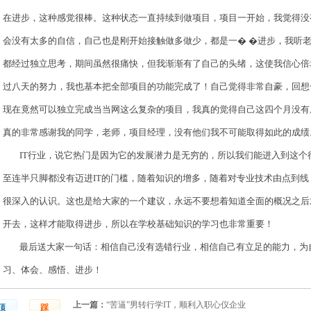
在进步，这种感觉很棒。这种状态一直持续到做项目，项目一开始，我觉得没
会没有太多的自信，自己也是刚开始接触做多做少，都是一� �进步，我听
都经过独立思考，期间虽然很痛快，但我渐渐有了自己的头绪，这使我信心倍
过八天的努力，我也基本把全部项目的功能完成了！自己觉得非常自豪，回想
现在竟然可以独立完成当当网这么复杂的项目，我真的觉得自己这四个月没有
真的非常感谢我的同学，老师，项目经理，没有他们我不可能取得如此的成绩
IT
行业，说它热门是因为它的发展潜力是无穷的，所以我们能进入到这个
至连半只脚都没有迈进
IT的门槛，随着知识的增多，随着对专业技术由点到
很深入的认识。这也是给大家的一个建议，永远不要想着知道全面的概况之后
开去，这样才能取得进步，所以在学校基础知识的学习也非常重要！
最后送大家一句话：相信自己没有选错行业，相信自己有立足的能力，为
习、体会、感悟、进步！
上一篇：
“苦逼”男转行学IT，顺利入职心仪企业
顶
踩