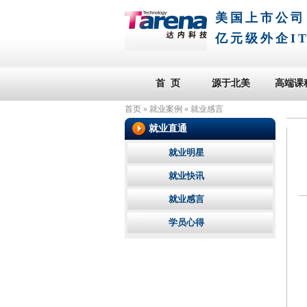
美国上市公司
亿元级外企I
首 页
源于北美
高端课
首页
»
就业案例
»
就业感言
就业直通
就业明星
就业快讯
就业感言
学员心得