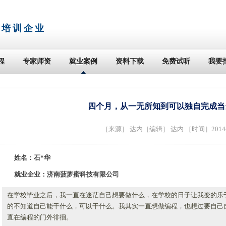
T培训企业
程
专家师资
就业案例
资料下载
免费试听
我要
四个月，从一无所知到可以独自完成当
［来源］
达内
［编辑］ 达内 ［时间］2014-1
姓名：石*华
就业企业：济南菠萝蜜科技有限公司
在学校毕业之后，我一直在迷茫自己想要做什么，在学校的日子让我变的乐
的不知道自己能干什么，可以干什么。我其实一直想做编程，也想过要自己
直在编程的门外徘徊。