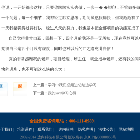
他说，一开始都会这样，只要你踏踏实实去做，一步一� �脚印，不管做多
一个问题，每一个细节，我都经过独立思考，期间虽然很痛快，但我渐渐有了
一天我都觉得过得好快，经过八天的努力，我也基本把全部项目的功能完成了
自己觉得非常自豪，回想一下，四个月前我还是一无所知，现在竟然可以
觉得自己这四个月没有虚度，同时也对以后的
IT之路充满自信！
真的非常感谢我的老师，项目经理，班主任，就业指导老师，还有我的同
快的进步，也不可能这么快的长大！
上一篇：
学习中我们必须边总结边学习
顶
踩
下一篇：
我的java学习心得
全国免费咨询电话：
400-111-8989
|
关于我们
|
培训课程
|
联系我们
|
达内招聘
|
隐私声明 |
法律公告
|
网站地图
|
2002-2014 达内科技有限公司 版权所有 京ICP备08000853号