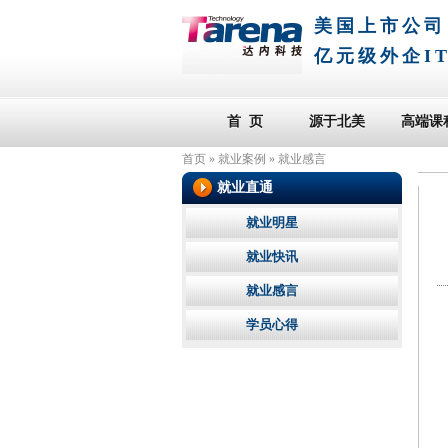
美国上市公司
亿元级外企I
首 页
源于北美
高端课
首页
»
就业案例
»
就业感言
就业直通
就业明星
就业快讯
就业感言
学员心得