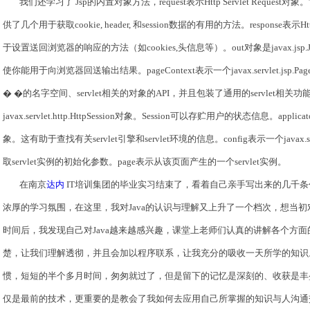
我们还学习了
Jsp的内置对象方法，request表示Http Servlet Req
供了几个用于获取cookie, header, 和session数据的有用的方法。response表示H
于设置送回浏览器的响应的方法（如cookies,头信息等）。out对象是javax.jsp
使你能用于向浏览器回送输出结果。pageContext表示一个javax.servlet.jsp
� �的名字空间、servlet相关的对象的API，并且包装了通用的servlet相关功能
javax.servlet.http.HttpSession对象。Session可以存贮用户的状态信息。applicaton
象。这有助于查找有关servlet引擎和servlet环境的信息。config表示一个javax.ser
取servlet实例的初始化参数。page表示从该页面产生的一个servlet实例。
在南京
达内
IT培训集团的毕业实习结束了，看着自己亲手写出来的几千
浓厚的学习氛围，在这里，我对Java的认识与理解又上升了一个档次，想当初对
时间后，我发现自己对Java越来越感兴趣，课堂上老师们认真的讲解各个方
楚，让我们理解透彻，并且会加以程序联系，让我充分的吸收一天所学的知识
惯，短短的半个多月时间，匆匆就过了，但是留下的记忆是深刻的、收获是丰
仅是最前的技术，更重要的是教会了我如何去应用自己所掌握的知识与人沟通