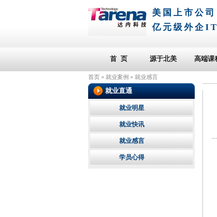
美国上市公司
亿元级外企I
首 页
源于北美
高端课
首页
»
就业案例
»
就业感言
就业直通
就业明星
就业快讯
就业感言
学员心得