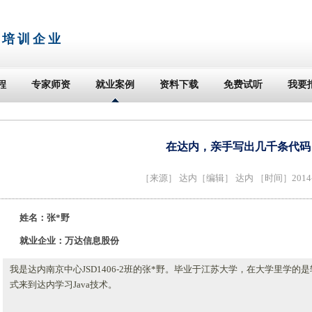
T培训企业
程
专家师资
就业案例
资料下载
免费试听
我要
在达内，亲手写出几千条代码
［来源］
达内
［编辑］ 达内 ［时间］2014-1
姓名：张*野
就业企业：万达信息股份
我是达内南京中心JSD1406-2班的张*野。毕业于江苏大学，在大学里学的
式来到达内学习Java技术。