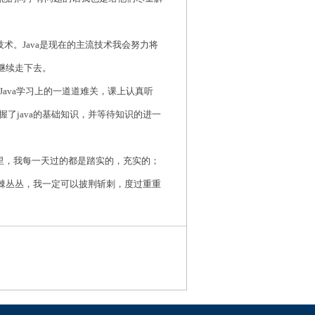
va技术。Java是现在的主流技术我会努力将
会继续走下去。
Java学习上的一道道难关，课上认真听
了java的基础知识，并等待知识的进一
里，我每一天过的都是踏实的，充实的；
荆棘丛丛，我一定可以披荆斩刺，度过重重