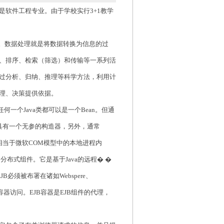
学的是软件工程专业。由于学校实行3+1教学
解。数据处理就是将数据转换为信息的过
、排序、检索（筛选）和传输等一系列活
过分析、归纳、推理等科学方法，利用计
管理、决策提供依据。
任何一个Java类都可以是一个Bean。但通
ean应具有一个无参的构造器，另外，通常
an实际上相当于微软COM模型中的本地进程内
M，即分布式组件。它是基于Java的远程� �
必须被布署在诸如Webspere、
容器访问。EJB容器是EJB组件的代理，