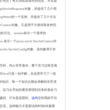
uest对象。它包含了有关浏览器请求的信息，并且提
ttpServletResponse对象，并提供了几个用
.JspWriter的一个实例，并提供了几个方法
.PageContext对象。它是用于方便存取各种范
的方法。 session表示一个请求的
 表示一个javax.servle.ServletContext对
vlet.ServletConfig对象。该对象用于存
条代码，内心非常激动，整个实习过程充满
Java只是一知半解，在这里学习了一段
面的知识，每一个知识点都会讲解的非常清
。实习从开始的紧张畏惧到后来的喜欢习
盛的、汗水是晶莹的。
达内
交给我的不仅
交流，这种能力才是面试的时候HR最看