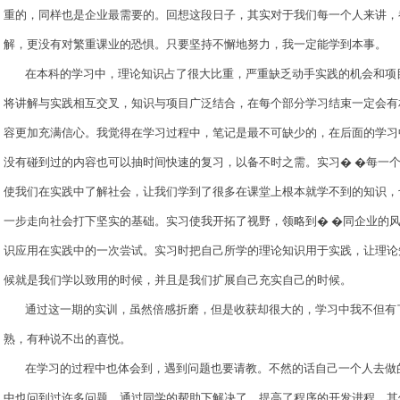
重的，同样也是企业最需要的。回想这段日子，其实对于我们每一个人来讲，
解，更没有对繁重课业的恐惧。只要坚持不懈地努力，我一定能学到本事。
在本科的学习中，理论知识占了很大比重，严重缺乏动手实践的机会和项
将讲解与实践相互交叉，知识与项目广泛结合，在每个部分学习结束一定会有
容更加充满信心。我觉得在学习过程中，笔记是最不可缺少的，在后面的学习
没有碰到过的内容也可以抽时间快速的复习，以备不时之需。实习� �每一
使我们在实践中了解社会，让我们学到了很多在课堂上根本就学不到的知识，
一步走向社会打下坚实的基础。实习使我开拓了视野，领略到� �同企业的
识应用在实践中的一次尝试。实习时把自己所学的理论知识用于实践，让理论
候就是我们学以致用的时候，并且是我们扩展自己充实自己的时候。
通过这一期的实训，虽然倍感折磨，但是收获却很大的，学习中我不但有
熟，有种说不出的喜悦。
在学习的过程中也体会到，遇到问题也要请教。不然的话自己一个人去做
中也问到过许多问题，通过同学的帮助下解决了，提高了程序的开发进程。其