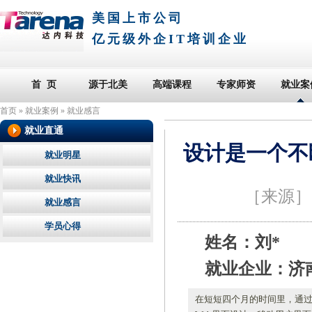
美国上市公司
亿元级外企IT培训企业
首 页
源于北美
高端课程
专家师资
就业案
首页
»
就业案例
»
就业感言
就业直通
设计是一个不
就业明星
就业快讯
［来源
就业感言
学员心得
姓名：刘*
就业企业：济
在短短四个月的时间里，通过