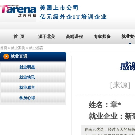
美国上市公司
亿元级外企IT培训企业
首 页
源于北美
高端课程
专家师资
就业案
首页
»
就业案例
»
就业感言
就业直通
感
就业明星
就业快讯
［来源
就业感言
学员心得
姓名：章*
就业企业：新
在南京这边，经过五天的马