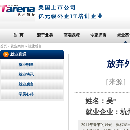
美国上市公司
亿元级外企IT培训企业
首 页
源于北美
高端课程
专家师资
就业案
首页
»
就业案例
»
就业感言
就业直通
放弃
就业明星
就业快讯
［来源
就业感言
学员心得
姓名：吴*
就业企业：杭
2014年春节的时候，就和