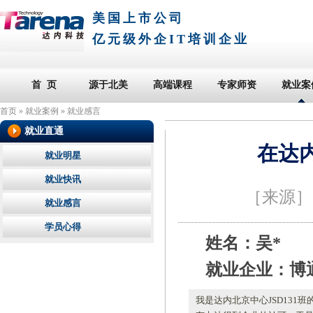
美国上市公司
亿元级外企IT培训企业
首 页
源于北美
高端课程
专家师资
就业案
首页
»
就业案例
»
就业感言
就业直通
在达
就业明星
就业快讯
［来源
就业感言
学员心得
姓名：吴*
就业企业：博
我是达内北京中心JSD13