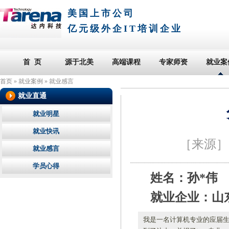
美国上市公司
亿元级外企IT培训企业
首 页
源于北美
高端课程
专家师资
就业案
首页
»
就业案例
»
就业感言
就业直通
就业明星
就业快讯
［来源
就业感言
学员心得
姓名：孙*伟
就业企业：山
我是一名计算机专业的应届