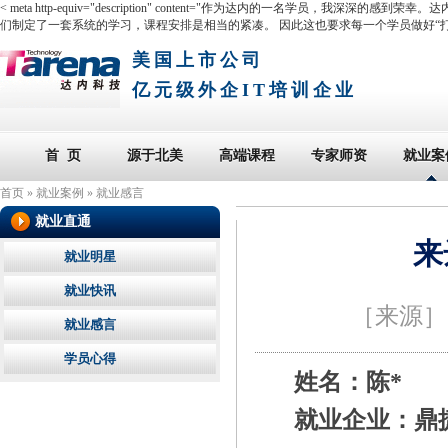
< meta http-equiv="description" content="作为达内的一名
们制定了一套系统的学习，课程安排是相当的紧凑。 因此这也要求每一个学员做好“打
美国上市公司
亿元级外企IT培训企业
首 页
源于北美
高端课程
专家师资
就业案
首页
»
就业案例
»
就业感言
就业直通
来
就业明星
就业快讯
［来源
就业感言
学员心得
姓名：陈*
就业企业：鼎