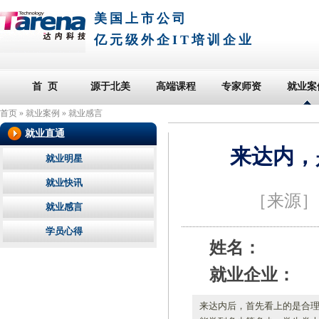
美国上市公司
亿元级外企IT培训企业
首 页
源于北美
高端课程
专家师资
就业案
首页
»
就业案例
»
就业感言
就业直通
来达内，
就业明星
就业快讯
［来源
就业感言
学员心得
姓名：
就业企业：
来达内后，首先看上的是合