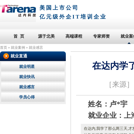
美国上市公司
亿元级外企IT培训企业
首 页
源于北美
高端课程
专家师资
就业案
首页
»
就业案例
»
就业感言
就业直通
在达内学
就业明星
就业快讯
［来源
就业感言
学员心得
姓名：卢*宇
就业企业：上
在达内,我学了那么两三天,才