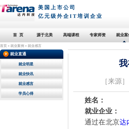
美国上市公司
亿元级外企IT培训企业
首 页
源于北美
高端课程
专家师资
就业案
首页
»
就业案例
»
就业感言
就业直通
我
就业明星
就业快讯
［来源
就业感言
学员心得
姓名：
就业企业：
通过在北京
达