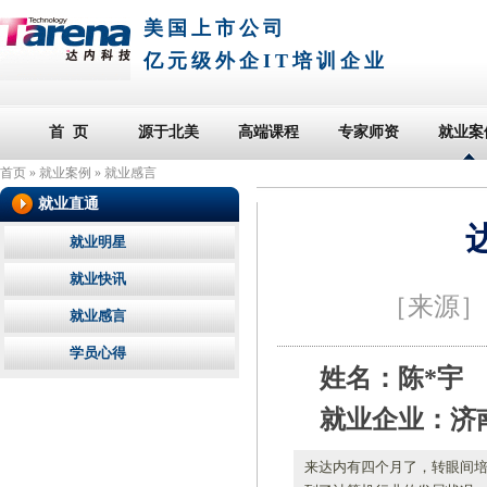
美国上市公司
亿元级外企IT培训企业
首 页
源于北美
高端课程
专家师资
就业案
首页
»
就业案例
»
就业感言
就业直通
就业明星
就业快讯
［来源
就业感言
学员心得
姓名：陈*宇
就业企业：济
来达内有四个月了，转眼间