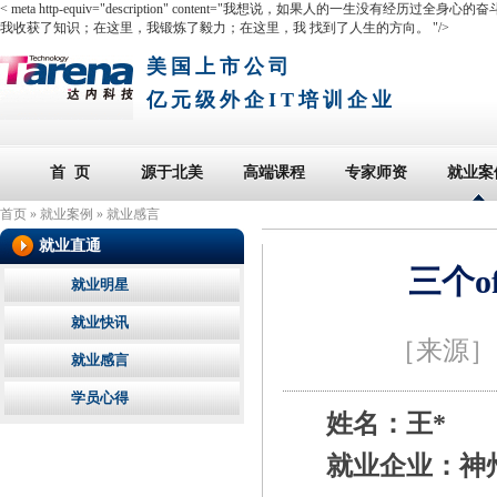
< meta http-equiv="description" content="我想说，如果人
我收获了知识；在这里，我锻炼了毅力；在这里，我 找到了人生的方向。 "/>
美国上市公司
亿元级外企IT培训企业
首 页
源于北美
高端课程
专家师资
就业案
首页
»
就业案例
»
就业感言
就业直通
三个o
就业明星
就业快讯
［来源
就业感言
学员心得
姓名：王*
就业企业：神