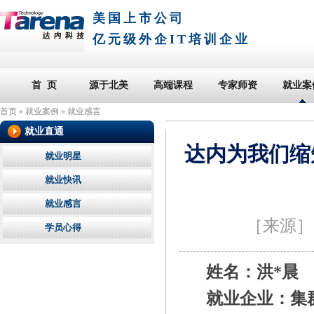
美国上市公司
亿元级外企IT培训企业
首 页
源于北美
高端课程
专家师资
就业案
首页
»
就业案例
»
就业感言
就业直通
达内为我们缩
就业明星
就业快讯
就业感言
［来源
学员心得
姓名：洪*晨
就业企业：集