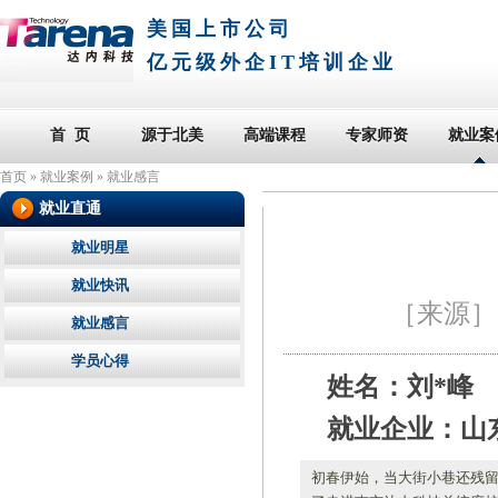
美国上市公司
亿元级外企IT培训企业
首 页
源于北美
高端课程
专家师资
就业案
首页
»
就业案例
»
就业感言
就业直通
就业明星
就业快讯
［来源
就业感言
学员心得
姓名：刘*峰
就业企业：山
初春伊始，当大街小巷还残留