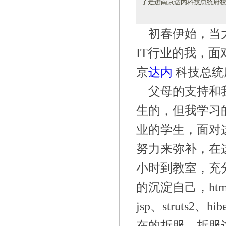
了走进南京达内科技总统府
初春伊始，当
IT
行业的我，面
京
达内
科技总统
父母的支持和
生的，但我学习
业的学生，面对
努力来弥补，在
小时到教室，充
的沉淀自己，
htm
jsp
、
struts2
、
hib
在的折服。折服