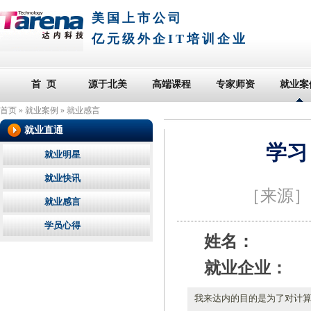
美国上市公司
亿元级外企IT培训企业
首 页
源于北美
高端课程
专家师资
就业案
首页
»
就业案例
»
就业感言
就业直通
学习
就业明星
就业快讯
［来源
就业感言
学员心得
姓名：
就业企业：
我来达内的目的是为了对计