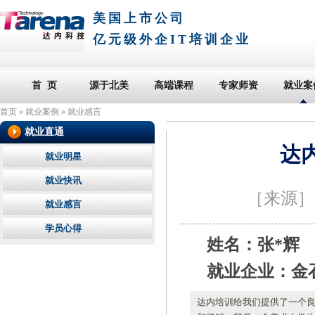
美国上市公司
亿元级外企IT培训企业
首 页
源于北美
高端课程
专家师资
就业案
首页
»
就业案例
»
就业感言
就业直通
达
就业明星
就业快讯
［来源
就业感言
学员心得
姓名：张*辉
就业企业：金
达内培训给我们提供了一个