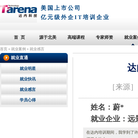
美国上市公司
亿元级外企IT培训企业
首 页
源于北美
高端课程
专家师资
就业案
首页
»
就业案例
»
就业感言
就业直通
达
就业明星
就业快讯
［来源
就业感言
学员心得
姓名：蔚*
就业企业：远
在达内培训期间，我学到了