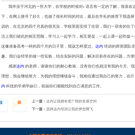
我毕业于河北的一所大学，在学校的时候对
c
语言有一定的了解，很喜欢
下，在网上搜寻了好久，也做了很长时间的对比，最后在学长的推荐下我选择
训的，在北京的四个月真的很充实，学校里面安排了住宿，我们一宿舍的住了
活上我们彼此的相互照顾，学习上一起学习，相互督促，一起上课一起吃饭一
这像准备高考一样的四个月的日子里，我该怎样度过。
达内
培训的师资团队非
趣。我们会经常的做一些实验，结合实际的问题，解决目前存在的问题，方便
感谢
达内
的老师，谢谢你们的耐心教诲，没有你们也就没有我的今天。现
理想，我会继续努力，为我的理想继续奋斗，我相信通过我自己的努力，在
IT
内
科技的学弟学妹们，祝福你们都能找到自己满意的工作。
上一篇：
达内让我拥有更广阔的发展空间
顶
踩
下一篇：
选择达内培训让我的梦想腾飞