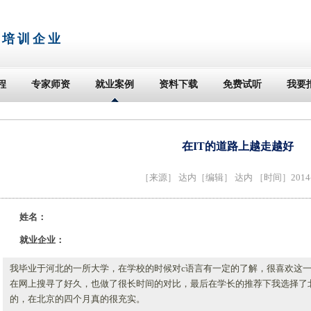
T培训企业
程
专家师资
就业案例
资料下载
免费试听
我要
在IT的道路上越走越好
［来源］
达内
［编辑］ 达内 ［时间］2014-0
姓名：
就业企业：
我毕业于河北的一所大学，在学校的时候对c语言有一定的了解，很喜欢这
在网上搜寻了好久，也做了很长时间的对比，最后在学长的推荐下我选择了北
的，在北京的四个月真的很充实。