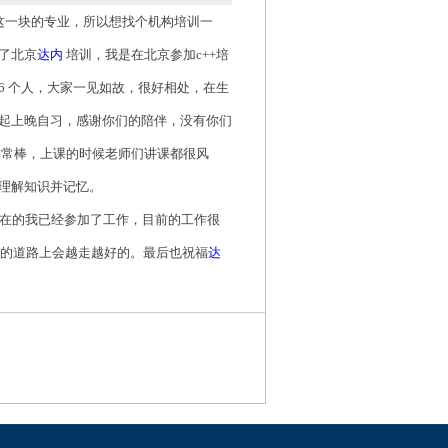
这一块的专业，所以想找个机构培训一
了北京
达内
培训，我是在北京参加
c++
培
6
个人，大家一见如故，很好相处，在生
起上晚自习，感谢你们的陪伴，没有你们
常棒，上课的时候老师们讲课都很风
理解知识并记忆。
在的我已经参加了工作，目前的工作很
的道路上会越走越好的。最后也祝福
达