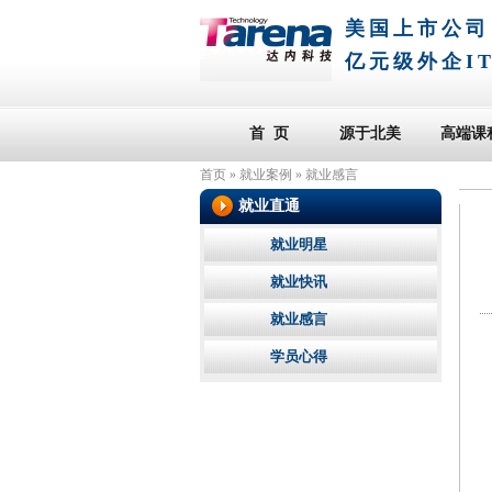
美国上市公司
亿元级外企I
首 页
源于北美
高端课
首页
»
就业案例
»
就业感言
就业直通
就业明星
就业快讯
就业感言
学员心得