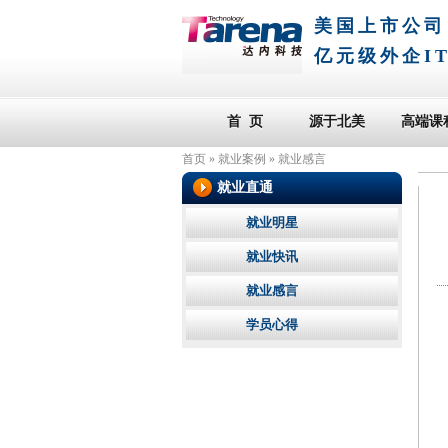
美国上市公司
亿元级外企I
首 页
源于北美
高端课
首页
»
就业案例
»
就业感言
就业直通
就业明星
就业快讯
就业感言
学员心得