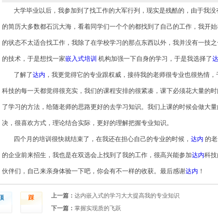
大学毕业以后，我参加到了找工作的大军行列，现实是残酷的，由于我没
的简历大多数都石沉大海，看着同学们一个个的都找到了自己的工作，我开始
的状态不太适合找工作，我除了在学校学习的那点东西以外，我并没有一技之
的技术，于是想找一家
嵌入式培训
机构加强一下自身的学习，于是我选择了
了解了
达内
，我更觉得它的专业跟权威，接待我的老师很专业也很热情，
科技的每一天都觉得很充实，我们的课程安排的很紧凑，课下必须花大量的时
了学习的方法，给随老师的思路更好的去学习知识。我们上课的时候会做大量
决，很喜欢方式，理论结合实际，更好的理解把握专业知识。
四个月的培训很快就结束了，在我还在担心自己的专业的时候，
达内
的老
的企业前来招生，我也是在双选会上找到了我的工作，很高兴能参加
达内
科技
伙伴们，自己来亲身体验一下吧，你会有不一样的收获。最后感谢
达内
！
上一篇：
达内嵌入式的学习大大提高我的专业知识
顶
踩
下一篇：
掌握实现质的飞跃