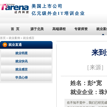
美国上市公司
亿元级外企IT培训企业
首 页
源于北美
高端课程
专家师资
就业案
首页
»
就业案例
»
就业感言
就业直通
来到
就业明星
就业快讯
［来源
就业感言
学员心得
姓名：彭*宽
就业企业：珠
在不知不觉中，我们已经完