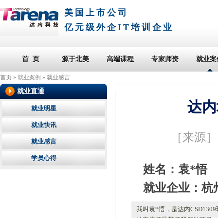
美国上市公司
亿元级外企IT培训企业
首 页
源于北美
高端课程
专家师资
就业案
首页
»
就业案例
»
就业感言
就业直通
达内
就业明星
就业快讯
［来源
就业感言
学员心得
姓名：袁*悟
就业企业：杭
我叫袁*悟，是达内CSD1