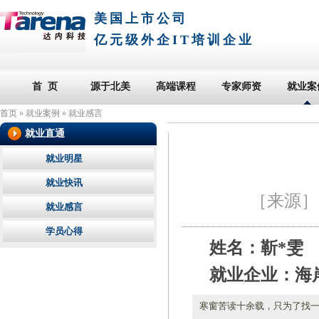
美国上市公司
亿元级外企IT培训企业
首 页
源于北美
高端课程
专家师资
就业案
首页
»
就业案例
»
就业感言
就业直通
就业明星
就业快讯
［来源
就业感言
学员心得
姓名：靳*雯
就业企业：海
寒窗苦读十余载，只为了找