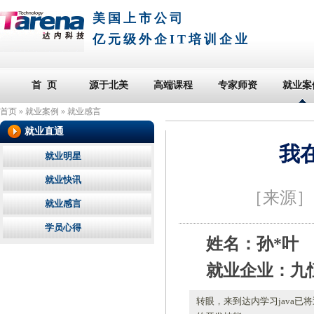
美国上市公司
亿元级外企IT培训企业
首 页
源于北美
高端课程
专家师资
就业案
首页
»
就业案例
»
就业感言
就业直通
我
就业明星
就业快讯
［来源
就业感言
学员心得
姓名：孙*叶
就业企业：九
转眼，来到达内学习java