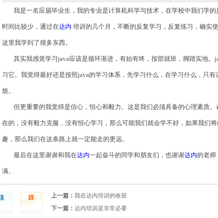
我是一名应届毕业生，我的专业是计算机科学与技术，在学校中我们学的
时间比较少，通过在
达内
培训的几个月，不断的反复学习，反复练习，确实
这里我学到了很多东西。
其实我感觉学习
java
应该是循环渐进，有始有终，按部就班，脚踏实地。
j
习它。我觉得最好还是按照
java
的学习体系，先学习什么，在学习什么，只有
烦。
但更重要的我觉得是信心，恒心和毅力。这是我们必须具备的心理素质。
在的，没有毅力克服，没有恒心学习，那么可能我们就会学不好，如果我们将
趣，那么我们在这条路上就一定能走的更远。
最后在这里谢谢和我在
达内
一起奋斗的同学和朋友们，也谢谢
达内
的老师
满。
上一篇：
我在达内培训的收获
顶
踩
下一篇：
达内培训是非常必要