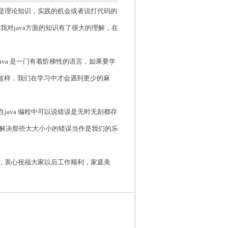
是理论知识，实践的机会或者说打代码的
使我对
java
方面的知识有了很大的理解，在
ava
是一门有着阶梯性的语言，如果要学
这样，我们在学习中才会遇到更少的麻
在
java
编程中可以说错误是无时无刻都存
解决那些大大小小的错误当作是我们的乐
，衷心祝福大家以后工作顺利，家庭美