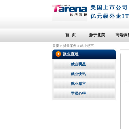
美国上市公司
亿元级外企I
首 页
源于北美
高端课
首页
»
就业案例
»
就业感言
就业直通
就业明星
就业快讯
就业感言
学员心得